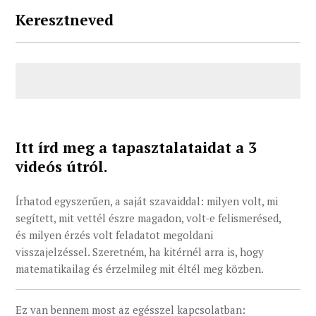
Keresztneved
Keresztneved
(Kötelező)
Itt írd meg a tapasztalataidat a 3
videós útról.
Írhatod egyszerűen, a saját szavaiddal: milyen volt, mi
segített, mit vettél észre magadon, volt-e felismerésed,
és milyen érzés volt feladatot megoldani
visszajelzéssel. Szeretném, ha kitérnél arra is, hogy
matematikailag és érzelmileg mit éltél meg közben.
Itt
Ez van bennem most az egésszel kapcsolatban: