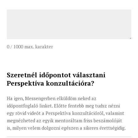
írd
meg
a
tapasztalataidat
a
3
0 / 1000 max. karakter
videós
útról.
(Kötelező)
Szeretnél időpontot választani
Perspektíva konzultációra?
Ha igen, Messengerben elküldöm neked az
időpontfoglaló linket. Előtte fentebb meg tudsz nézni
egy rövid videót a Perspektíva konzultációról, valamint
megnézheted az egyik mentoráltam friss beszámolóját
is, milyen velem dolgozni egészen a sikeres érettségidig.