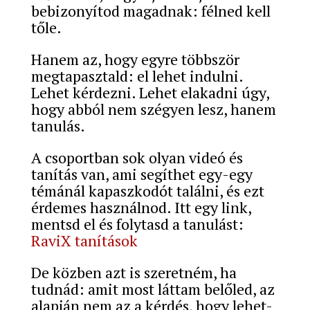
bebizonyítod magadnak: félned kell
tőle.
Hanem az, hogy egyre többször
megtapasztald: el lehet indulni.
Lehet kérdezni. Lehet elakadni úgy,
hogy abból nem szégyen lesz, hanem
tanulás.
A csoportban sok olyan videó és
tanítás van, ami segíthet egy-egy
témánál kapaszkodót találni, és ezt
érdemes használnod. Itt egy link,
mentsd el és folytasd a tanulást:
RaviX tanítások
De közben azt is szeretném, ha
tudnád: amit most láttam belőled, az
alapján nem az a kérdés, hogy lehet-