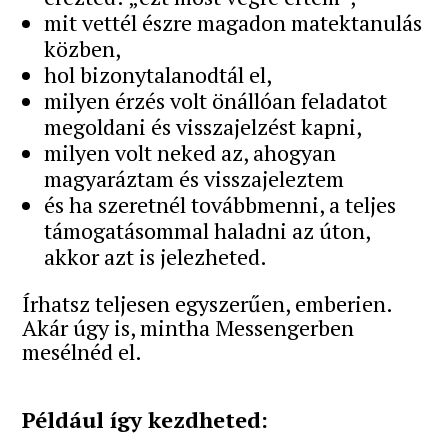
mit vettél észre magadon matektanulás
közben,
hol bizonytalanodtál el,
milyen érzés volt önállóan feladatot
megoldani és visszajelzést kapni,
milyen volt neked az, ahogyan
magyaráztam és visszajeleztem
és ha szeretnél továbbmenni, a teljes
támogatásommal haladni az úton,
akkor azt is jelezheted.
Írhatsz teljesen egyszerűen, emberien.
Akár úgy is, mintha Messengerben
mesélnéd el.
Például így kezdheted: