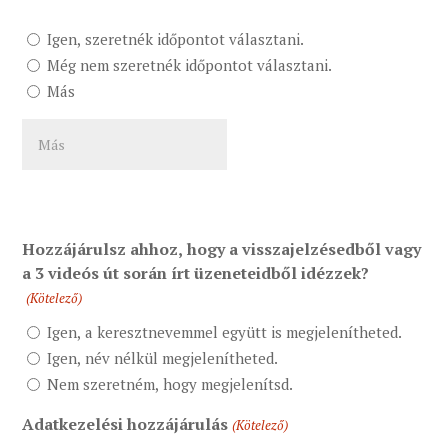
Szeretnél
Igen, szeretnék időpontot választani.
időpontot
Még nem szeretnék időpontot választani.
választani
Más
ingyenes
Perspektíva
konzultációra?
(Kötelező)
Hozzájárulsz ahhoz, hogy a visszajelzésedből vagy
a 3 videós út során írt üzeneteidből idézzek?
(Kötelező)
Igen, a keresztnevemmel együtt is megjelenítheted.
Igen, név nélkül megjelenítheted.
Nem szeretném, hogy megjelenítsd.
Adatkezelési hozzájárulás
(Kötelező)