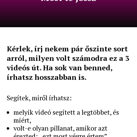
Kérlek, írj nekem pár őszinte sort
arról, milyen volt számodra ez a 3
videós út. Ha sok van benned,
írhatsz hosszabban is.
Segítek, miről írhatsz:
melyik videó segített a legtöbbet, és
miért,
volt-e olyan pillanat, amikor azt
érezted: „ezt most végre értem”,