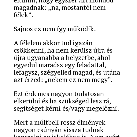
magadnak: „na, mostantól nem
félek”.
Sajnos ez nem így működik.
A félelem akkor tud igazán
csökkenni, ha nem kerülsz újra és
újra ugyanabba a helyzetbe, ahol
egyedül maradsz egy feladattal,
lefagysz, szégyelled magad, és utána
azt érzed: „nekem ez nem megy”.
Ezt érdemes nagyon tudatosan
elkerülni és ha szükséged lesz rá,
segítséget kérni és/vagy megelőzni.
Mert a múltbeli rossz élmények
nagyon csúnyán vissza tudnak
kapcsolni az iskolában is. Nem azért,