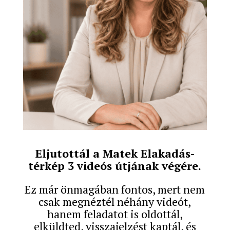
Eljutottál a Matek Elakadás-
térkép 3 videós útjának végére.
Ez már önmagában fontos, mert nem
csak megnéztél néhány videót,
hanem feladatot is oldottál,
elküldted, visszajelzést kaptál, és