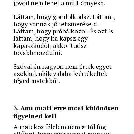
jövőd nem lehet a múlt árnyéka.
Láttam, hogy gondolkodsz. Láttam,
hogy vannak jó felismeréseid.
Láttam, hogy próbálkozol. És azt is
láttam, hogy ha kapsz egy
kapaszkodót, akkor tudsz
továbbmozdulni.
Szóval én nagyon nem értek egyet
azokkal, akik valaha leértékeltek
téged matekból.
3. Ami miatt erre most különösen
figyelned kell
A matekos félelem nem attól fog
eltűnni, hogy egyszer azt mondod