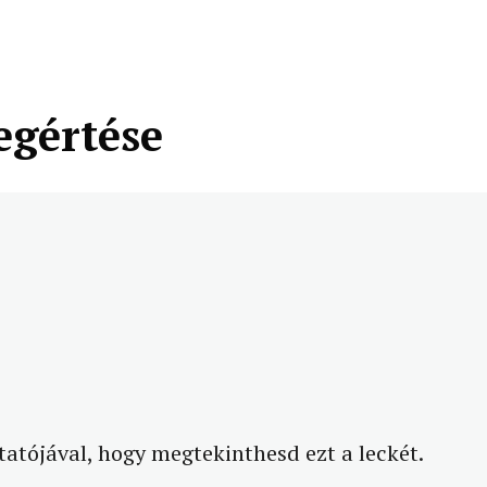
egértése
tatójával, hogy megtekinthesd ezt a leckét.