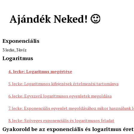
Ajándék Neked! 🙂
Exponenciális
3 lecke, 3 kvíz
1. lecke: Hatványozás azonosságai exponenciális kifejezésekre ér
Logaritmus
2. lecke: Egyszerű exponenciális egyenletek
4. lecke: Logaritmus megértése
3. lecke: Exponenciális típuspéldák egyszerűtől a nehezebbekig
5. lecke: Logaritmusos kifejezések értelmezési tartománya
6. lecke: Egyszerű logaritmusos egyenletek megoldása
7. lecke: Exponenciális egyenlet megoldásához mikor használunk 
8. lecke: Szöveges exponenciális és logaritmusos feladat
Gyakorold be az exponenciális és logaritmus érett