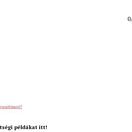
0
telmezve
logaritmust?
ségi példákat itt!