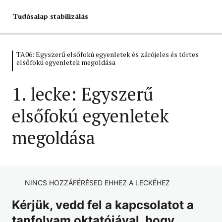
Tudásalap stabilizálás
TA06: Egyszerű elsőfokú egyenletek és zárójeles és törtes
TA01: Hatványok (Hatányozás
elsőfokú egyenletek megoldása
azonosságai)
1. lecke: Egyszerű
7 lecke, 7 kvíz
TA02: Műveletek és Törtek 1.
elsőfokú egyenletek
(közönséges tört, tizedestört,
vegyes tört, kerekítés, negatív
megoldása
számokkal műveletek, műveleti
sorrend)
7 lecke, 7 kvíz
TA03: Műveletek és Törtek 2.
NINCS HOZZÁFÉRÉSED EHHEZ A LECKÉHEZ
(Törtek és törtek, törtek és egész
Kérjük, vedd fel a kapcsolatot a
számok közötti műveletek)
tanfolyam oktatójával, hogy