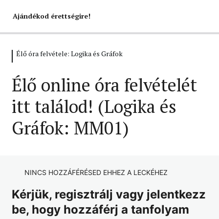
Ajándékod érettségire!
Élő óra felvétele: Logika és Gráfok
Élő óra felvétele: Logika és Gráfok
Élő online óra felvételét
Élő online óra felvételét itt találod! (Logika és Gráfok:
MM01)
itt találod! (Logika és
Gráfok: MM01)
NINCS HOZZÁFÉRÉSED EHHEZ A LECKÉHEZ
Kérjük, regisztrálj vagy jelentkezz
be, hogy hozzáférj a tanfolyam