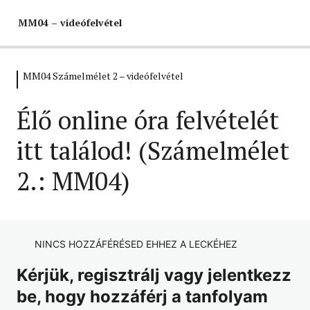
MM04 – videófelvétel
MM04 Számelmélet 2 – videófelvétel
MM04 Számelmélet 2 –
videófelvétel
Élő online óra felvételét
Élő online óra felvételét itt találod! (Számelmélet 2.:
itt találod! (Számelmélet
MM04)
2.: MM04)
NINCS HOZZÁFÉRÉSED EHHEZ A LECKÉHEZ
Kérjük, regisztrálj vagy jelentkezz
be, hogy hozzáférj a tanfolyam