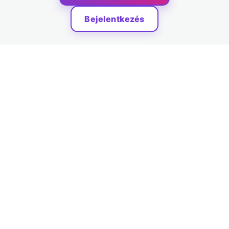
KÉSZÍTÉSE
Bejelentkezés
2 lecke, 2 kvíz
ZÁRÓLECKE – Statisztika 2.
1 lecke, 1 kvíz
KVARTILISEK ÉS SODRÓFA-
DIAGRAM
3 lecke, 3 kvíz
ZÁRÓLECKE – Statisztika 3.
Érettségi példák (HF)
RÖPKE LECKE
1 lecke, 1 kvíz
VÁRHATÓ ÉRTÉK
1 lecke, 1 kvíz
ZÁRÓLECKE – Statisztika 4.