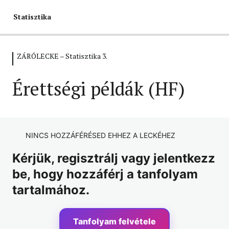
Statisztika
ZÁRÓLECKE – Statisztika 3.
INFO – Statisztika
1 lecke
Érettségi példák (HF)
STATISZTIKA ALAPOK
1 lecke, 1 kvíz
STATISZTIKAI JELLEMZŐK
NINCS HOZZÁFÉRÉSED EHHEZ A LECKÉHEZ
3 lecke, 3 kvíz
ZÁRÓLECKE – Statisztika 1.
Kérjük, regisztrálj vagy jelentkezz
be, hogy hozzáférj a tanfolyam
1 lecke, 1 kvíz
STATISZTIKA ALAPOK ÉS A
tartalmához.
RELATÍV GYAKORISÁG
1 lecke, 1 kvíz
Tanfolyam felvétele
OSZLOP- ÉS KÖRDIAGRAM