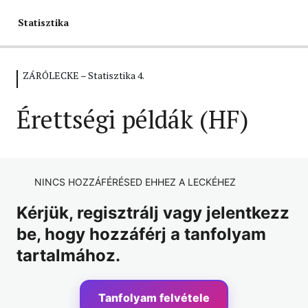
Statisztika
ZÁRÓLECKE – Statisztika 4.
INFO – Statisztika
1 lecke
Érettségi példák (HF)
STATISZTIKA ALAPOK
1 lecke, 1 kvíz
STATISZTIKAI JELLEMZŐK
NINCS HOZZÁFÉRÉSED EHHEZ A LECKÉHEZ
3 lecke, 3 kvíz
ZÁRÓLECKE – Statisztika 1.
Kérjük, regisztrálj vagy jelentkezz
be, hogy hozzáférj a tanfolyam
1 lecke, 1 kvíz
STATISZTIKA ALAPOK ÉS A
tartalmához.
RELATÍV GYAKORISÁG
1 lecke, 1 kvíz
Tanfolyam felvétele
OSZLOP- ÉS KÖRDIAGRAM