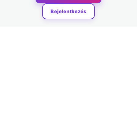
KÉSZÍTÉSE
Bejelentkezés
2 lecke, 2 kvíz
ZÁRÓLECKE – Statisztika 2.
1 lecke, 1 kvíz
KVARTILISEK ÉS SODRÓFA-
DIAGRAM
3 lecke, 3 kvíz
ZÁRÓLECKE – Statisztika 3.
1 lecke, 1 kvíz
RÖPKE LECKE
1 lecke, 1 kvíz
VÁRHATÓ ÉRTÉK
1 lecke, 1 kvíz
ZÁRÓLECKE – Statisztika 4.