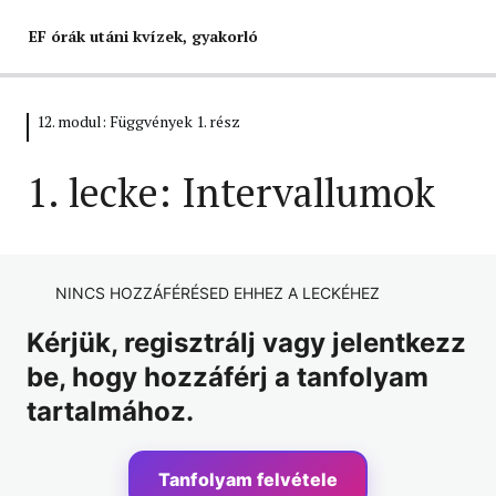
EF órák utáni kvízek, gyakorló
12. modul: Függvények 1. rész
1. modul – Logika és gráfok
6 lecke, 6 kvíz
1. lecke: Intervallumok
2. modul: Egyszerűsítések
9 lecke, 8 kvíz
3. modul: Számelmélet 1. rész
NINCS HOZZÁFÉRÉSED EHHEZ A LECKÉHEZ
8 lecke, 8 kvíz
4. modul: Számelmélet 2. rész
Kérjük, regisztrálj vagy jelentkezz
be, hogy hozzáférj a tanfolyam
8 lecke, 5 kvíz
5. modul: Százalékszámítás
tartalmához.
6 lecke, 5 kvíz
6. modul: Halmazok 1. rész
Tanfolyam felvétele