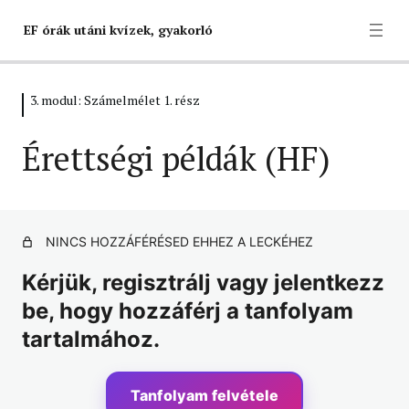
EF órák utáni kvízek, gyakorló
3. modul: Számelmélet 1. rész
1. modul – Logika és gráfok
6 lecke, 6 kvíz
Érettségi példák (HF)
2. modul: Egyszerűsítések
9 lecke, 8 kvíz
3. modul: Számelmélet 1. rész
NINCS HOZZÁFÉRÉSED EHHEZ A LECKÉHEZ
1. lecke: Valós számok = Racionális számok + Irracionális
Kérjük, regisztrálj vagy jelentkezz
számok
be, hogy hozzáférj a tanfolyam
2. lecke: Egész számok, és azon belül a természetes
tartalmához.
számok
3. lecke: Prímszámok és Összetett számok fogalma
Tanfolyam felvétele