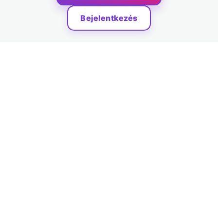
4. lecke: Négyzetszámok
Bejelentkezés
5. lecke: A 0 tulajdonságai (foglaljuk össze)
6. lecke: Számrendszerek, váltsunk át 10-es
számrendszerbe!
7. lecke: 10-es számrendszerből váltsunk át másik
számrendszerbe!
Érettségi példák (HF)
4. modul: Számelmélet 2. rész
8 lecke, 5 kvíz
5. modul: Százalékszámítás
6 lecke, 5 kvíz
6. modul: Halmazok 1. rész
7 lecke, 6 kvíz
7. modul: Halmazok 2. rész