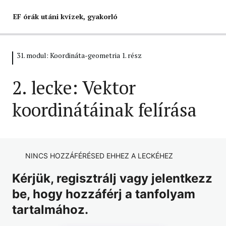
EF órák utáni kvízek, gyakorló
31. modul: Koordináta-geometria 1. rész
1. modul – Logika és gráfok
6 lecke, 6 kvíz
2. lecke: Vektor
2. modul: Egyszerűsítések
koordinátáinak felírása
9 lecke, 8 kvíz
3. modul: Számelmélet 1. rész
8 lecke, 8 kvíz
4. modul: Számelmélet 2. rész
NINCS HOZZÁFÉRÉSED EHHEZ A LECKÉHEZ
8 lecke, 5 kvíz
Kérjük, regisztrálj vagy jelentkezz
5. modul: Százalékszámítás
be, hogy hozzáférj a tanfolyam
6 lecke, 5 kvíz
tartalmához.
6. modul: Halmazok 1. rész