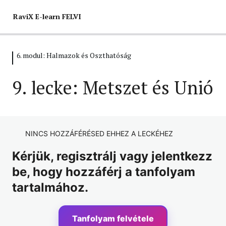
RaviX E-learn FELVI
6. modul: Halmazok és Oszthatóság
INFO – RaviX E-learn FELVI
1 lecke
9. lecke: Metszet és Unió
1. modul: Írásban számolás
9 lecke, 9 kvíz
2. modul: Hatványok és normálalak
NINCS HOZZÁFÉRÉSED EHHEZ A LECKÉHEZ
10 lecke, 10 kvíz
3. modul: Műveletek és törtek
Kérjük, regisztrálj vagy jelentkezz
be, hogy hozzáférj a tanfolyam
11 lecke, 11 kvíz
4. modul: Százalékszámítás
tartalmához.
3 lecke, 3 kvíz
5. modul: Mértékegységek
Tanfolyam felvétele