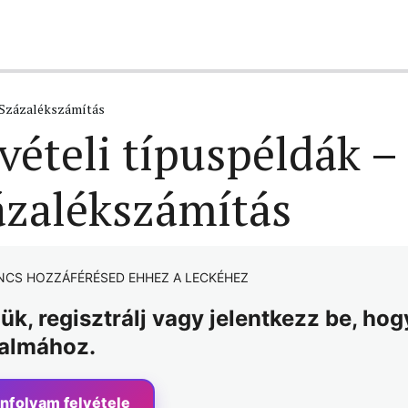
 Százalékszámítás
vételi típuspéldák –
ázalékszámítás
NCS HOZZÁFÉRÉSED EHHEZ A LECKÉHEZ
jük, regisztrálj vagy jelentkezz be, ho
talmához.
nfolyam felvétele