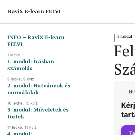
RaviX E-learn FELVI
4. modul:
INFO – RaviX E-learn
FELVI
Fel
1 lecke
1. modul: Írásban
Köszöntelek a felvételi felkészítőn!
Sz
számolás
9 lecke, 9 kvíz
2. modul: Hatványok és
1. lecke: Egész számok összeadása
normálalak
NI
2. lecke: Tizedestörtek összeadása
10 lecke, 10 kvíz
Kér
3. modul: Műveletek és
1. lecke: Hatványfogalom
3. lecke: Kivonás művelet egész
tar
megértése
számokkal
törtek
2. lecke: Egy negatív szám
4. lecke: Kivonás művelet
11 lecke, 11 kvíz
hatványa
tizedestörtekkel
4. modul:
Ta
1. lecke: Közönséges tört,