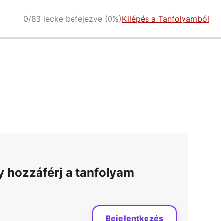
0/83 lecke befejezve (0%)
Kilépés a Tanfolyamból
gy hozzáférj a tanfolyam
Bejelentkezés