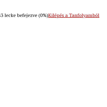
83 lecke befejezve (0%)
Kilépés a Tanfolyamból