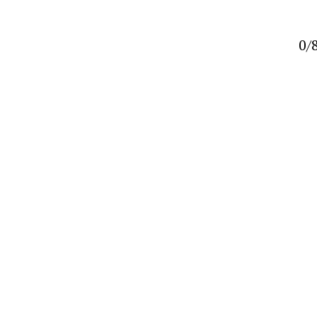
0/
lak
estört