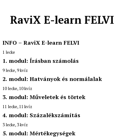
RaviX E-learn FELVI
INFO – RaviX E-learn FELVI
1 lecke
Köszöntelek a felvételi felkészítőn!
1. modul: Írásban számolás
9 lecke, 9 kvíz
1. lecke: Egész számok összeadása
2. modul: Hatványok és normálalak
2. lecke: Tizedestörtek összeadása
10 lecke, 10 kvíz
1. lecke: Hatványfogalom megértése
3. modul: Műveletek és törtek
3. lecke: Kivonás művelet egész számokkal
2. lecke: Egy negatív szám hatványa
11 lecke, 11 kvíz
1. lecke: Közönséges tört, tizedestört és vegyes szám alak
4. lecke: Kivonás művelet tizedestörtekkel
4. modul: Százalékszámítás
3. lecke: Azonos alapú hatványok szorzása
2. lecke: Közönséges tört egyszerűsítése és bővítése
3 lecke, 3 kvíz
5. lecke: Egész számok szorzatának kiszámolása
1. lecke: ValamiNEK a része
4. lecke: Azonos alapú hatványok osztása
5. modul: Mértékegységek
3. lecke: Törtből tizedestört, tizedestörtből tört és vegyes szám a
6. lecke: Szorzás, ha a szorzótényező egyike, vagy mindkettő tized