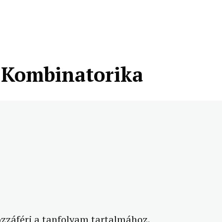
ok
– Kombinatorika
hozzáférj a tanfolyam tartalmához.